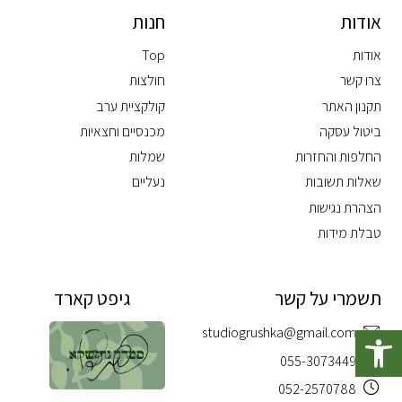
אודות
חנות
אודות
Top
צרו קשר
חולצות
תקנון האתר
קולקציית ערב
ביטול עסקה
מכנסיים וחצאיות
החלפות והחזרות
שמלות
שאלות תשובות
נעליים
הצהרת נגישות
טבלת מידות
תשמרי על קשר
גיפט קארד
פתח סרגל נגישות
studiogrushka@gmail.com
055-3073449
052-2570788