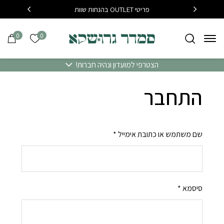
בחזרה למעלה
Skip to Content
פריטי OUTLET בהנחות שוות
בקנייה מעל 400 שח משלוח עד
0
0
הרשימה של
הצטרפי למועדון ונהיה חברות!
התחבר
שם משתמש או כתובת אימייל
*
סיסמא
*