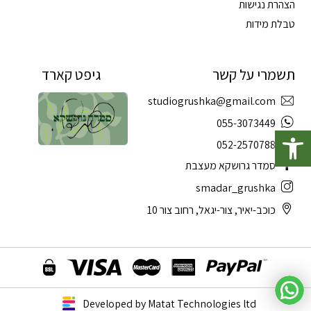
הצהרת נגישות
טבלת מידות
תשמרי על קשר
גיפט קארד
studiogrushka@gmail.com
פתח סרגל נגישות
055-3073449
052-2570788
סמדר גרושקא מעצבת
smadar_grushka
כוכב-יאיר, צור-יגאל, רחוב צור 10
Developed by Matat Technologies ltd