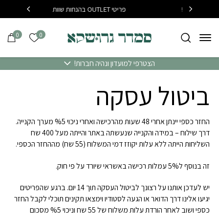
בחזרה למעלה
Skip to Content
פריטי OUTLET בהנחות שוות
בקנייה 
0
0
הרשימה של
הצטרפי למועדון ונהיה חברות!
ביטול עסקה
החזר כספי יינתן אחרי 48 שעות מהרכישה ואחרי ניכוי %5 מערך הקנייה.
דרך שילוח – במידה והקנייה שנעשתה באתר והייתה מעל 400 שח
השליחות הייתה ללא עלות יקוזז דמי המשלוח (55 שח) מההחזר הכספי.
זה בנוסף ל5% עמלות רכישה באשראי שיורד על פי חוק.
יש לעדכן אותנו על רצונך לביטול העסקה תוך 14 יום. ברגע שהפריטים
יגיעו אלינו דרך הדואר או הגעה לסטודיו וימצאו תקינים תוכלי לקבל החזר
כספי ושוב לאחר הורדת עלות משלוח של 55 שח וניכוי %5 מסכום