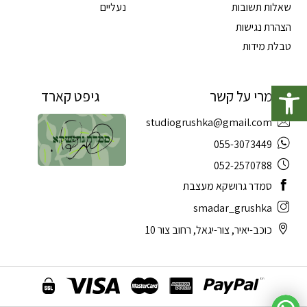
שאלות תשובות
נעליים
הצהרת נגישות
טבלת מידות
פתח סרגל נגישות
תשמרי על קשר
גיפט קארד
studiogrushka@gmail.com
055-3073449
052-2570788
סמדר גרושקא מעצבת
smadar_grushka
כוכב-יאיר, צור-יגאל, רחוב צור 10