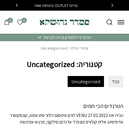
בחזרה למעלה
Skip to Content
פריטי OUTLET בהנחות שוות
בקנייה מעל 400 
0
0
הרשימה של
הצטרפי למועדון ונהיה חברות!
עמוד הבית
/ Uncategorized
קטגוריה: Uncategorized
הכל
Uncategorized
Simple
Awesome
הטרנדים הכי חמים
הכירו את VENU 27.02.2022 לורם איפסום דולור סיט אמט, קונסקטורר
אדיפיסינג אלית קולורס מונפרד אדנדום סילקוף, מרגשי ומרגשח.
עמחליף לורם