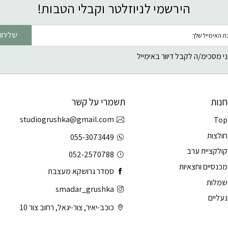
הירשמי לניוזלטר וקבלי הטבות!
שליחה
י מסכימ/ה לקבל דיוור באימייל
חנות
תשמרי על קשר
studiogrushka@gmail.com
Top
חולצות
055-3073449
קולקציית ערב
052-2570788
מכנסיים וחצאיות
סמדר גרושקא מעצבת
שמלות
smadar_grushka
נעליים
כוכב-יאיר, צור-יגאל, רחוב צור 10