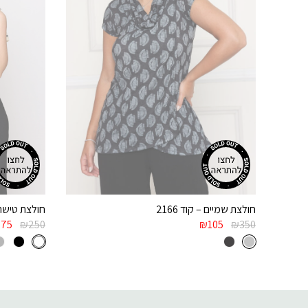
חולצת שמיים – קוד 2166
חולצת טישרט 
₪
75
₪
250
₪
105
₪
350