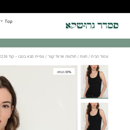
בחזרה למעלה
Skip to Content
כל הקולקציה החדשה עכשיו ב30% הנחה!
Top
עמוד הבית
/
חנות
/
חולצות שרוול קצר
/ גופיית סבא במבו – קוד 2226
‫30% הנחה