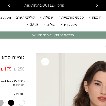
כמות גופיית סבא במבו - קו
פריטי OUTLET בהנחות שוות
חולצות
מכנסיים וחצאיות
שמלות
קולקציית ערב
llection
אקססוריז
נעליים
SALE
הצטרפי למועדון ונהיה חברות!
גופיית סבא במב
Add wishlist
₪
175
₪
250
מוצר בסיסי!
בחר צבע