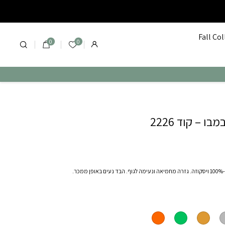
ד 2226
בקנייה מעל 400 שח משלוח עד הבית בחינם!
כל הקולקציה החדשה
Fall Co
0
0
הרשימה שלי
ו – קוד 2226
גופיית בסיס מבד במבו -100% ויסקוזה. גזרה מחמיאה ונעימה לגוף. הבד נעים באופן ממכר.