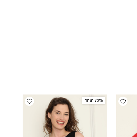
Add wishlist
Add wishlist
‫70% הנחה