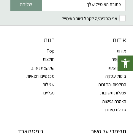
שליחה
אני מסכימ/ה לקבל דיוור באימייל
אודות
חנות
אודות
Top
פתח סרגל נגישות
צרו קשר
חולצות
תקנון האתר
קולקציית ערב
ביטול עסקה
מכנסיים וחצאיות
החלפות והחזרות
שמלות
שאלות תשובות
נעליים
הצהרת נגישות
טבלת מידות
תשמרי על קשר
גיפט קארד