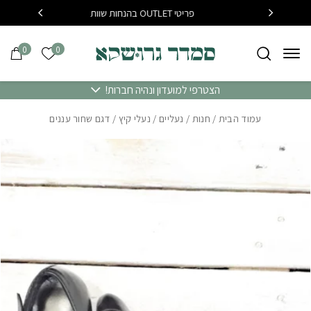
בחזרה למעלה
Skip to Content
פריטי OUTLET בהנחות שוות
בקנייה מעל 400 שח משלוח
0
0
הרשימה של
הצטרפי למועדון ונהיה חברות!
עמוד הבית
/
חנות
/
נעליים
/
נעלי קיץ
/ דגם שחור עננים