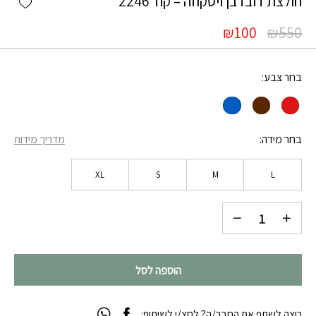
חולצת דובדבן ויסקוזה – קוד 2246
₪
100
₪
550
בחר צבע
בחר מידה
מדריך מידות
XL
S
M
L
הוספה לסל
רוצה לשתף את החבר/ה? לחצ/י לשיתוף: