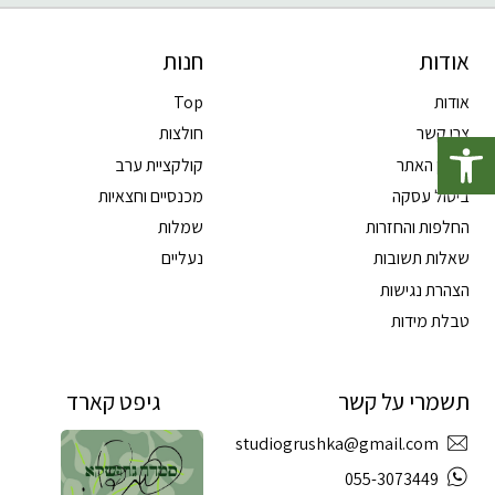
אודות
חנות
אודות
Top
פתח סרגל נגישות
צרו קשר
חולצות
תקנון האתר
קולקציית ערב
ביטול עסקה
מכנסיים וחצאיות
החלפות והחזרות
שמלות
שאלות תשובות
נעליים
הצהרת נגישות
טבלת מידות
תשמרי על קשר
גיפט קארד
studiogrushka@gmail.com
055-3073449