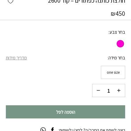
חולצת כותנה כפתורים – קוד 2600
₪
450
בחר צבע
בחר מידה
מדריך מידות
one size
הוספה לסל
רוצה לשתף את החבר/ה? לחצ/י לשיתוף: