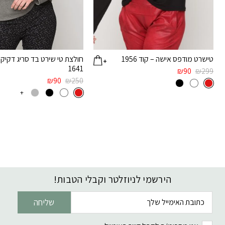
טישרט מודפס אישה – קוד 1956
חולצת טי שירט בד סריג דקיק 
1641
₪
90
₪
299
₪
90
₪
250
+
הירשמי לניוזלטר וקבלי הטבות!
דוא׳׳ל
שליחה