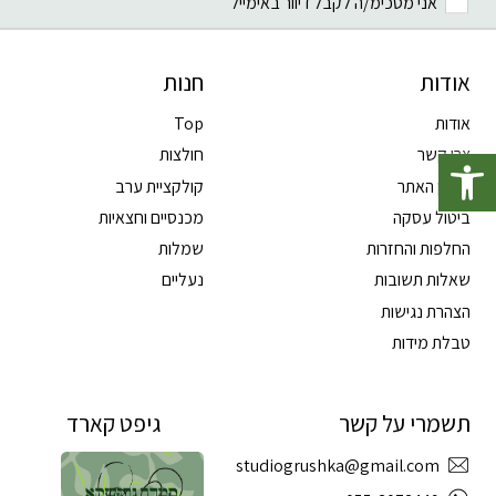
אני מסכימ/ה לקבל דיוור באימייל
אודות
חנות
אודות
Top
פתח סרגל נגישות
צרו קשר
חולצות
תקנון האתר
קולקציית ערב
ביטול עסקה
מכנסיים וחצאיות
החלפות והחזרות
שמלות
שאלות תשובות
נעליים
הצהרת נגישות
טבלת מידות
תשמרי על קשר
גיפט קארד
studiogrushka@gmail.com