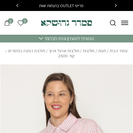
בחזרה למעלה
Skip to Content
פריטי OUTLET בהנחות שוות
בקנייה מעל 400 שח משלוח 
0
0
הרשימה של
הצטרפי למועדון ונהיה חברות!
עמוד הבית
/
חנות
/
חולצות
/
חולצות שרוול ארוך
/ חולצת כותנה כפתורים –
קוד 2600