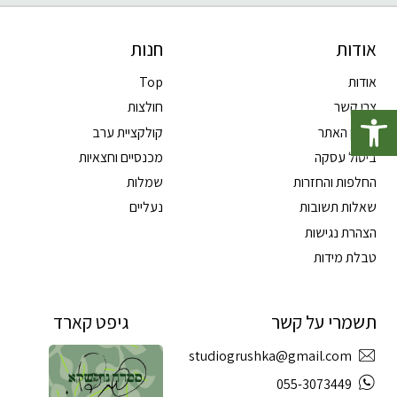
אודות
חנות
אודות
Top
פתח סרגל נגישות
צרו קשר
חולצות
תקנון האתר
קולקציית ערב
ביטול עסקה
מכנסיים וחצאיות
החלפות והחזרות
שמלות
שאלות תשובות
נעליים
הצהרת נגישות
טבלת מידות
תשמרי על קשר
גיפט קארד
studiogrushka@gmail.com
055-3073449