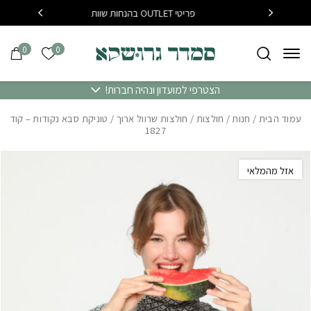
בחזרה למעלה
Skip to Content
פריטי OUTLET בהנחות שוות
בקנייה מעל 400 שח משלוח עד
0
0
הרשימה של
הצטרפי למועדון ונהיה חברות!
עמוד הבית
/
חנות
/
חולצות
/
חולצות שרוול ארוך
/ טוניקת סבא נקודות – קוד
1827
אזל מהמלאי