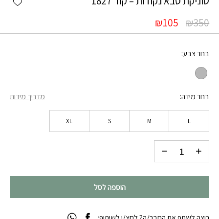
טוניקת סבא נקודות – קוד 1827
₪
105
₪
350
בחר צבע
בחר מידה
מדריך מידות
XL
S
M
L
הוספה לסל
רוצה לשתף את החבר/ה? לחצ/י לשיתוף: