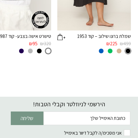
שמלת ברונו שילוב – קוד 1953
טישרט אישה בצבע- קוד 1987
₪
95
₪
320
₪
225
₪
499
הירשמי לניוזלטר וקבלי הטבות!
דוא׳׳ל
שליחה
אני מסכימ/ה לקבל דיוור באימייל