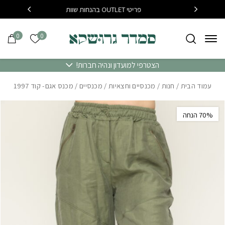
בחזרה למעלה
Skip to Content
פריטי OUTLET בהנחות שוות
בקנייה מעל 400 שח משלוח 
0
0
הרשימה של
הצטרפי למועדון ונהיה חברות!
עמוד הבית
/
חנות
/
מכנסיים וחצאיות
/
מכנסיים
/ מכנס אגם- קוד 1997
‫70% הנחה