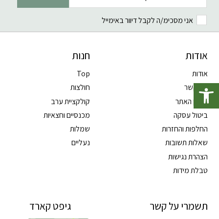
אני מסכימ/ה לקבל דיוור באימייל
אודות
חנות
אודות
Top
פתח סרגל נגישות
צרו קשר
חולצות
תקנון האתר
קולקציית ערב
ביטול עסקה
מכנסיים וחצאיות
החלפות והחזרות
שמלות
שאלות תשובות
נעליים
הצהרת נגישות
טבלת מידות
תשמרי על קשר
גיפט קארד