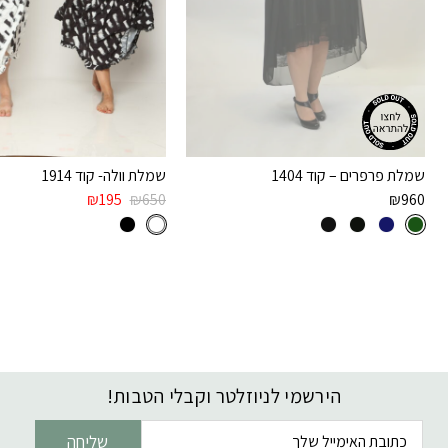
שמלת פרפרים – קוד 1404
שמלת וולה- קוד 1914
₪
195
₪
650
₪
960
הירשמי לניוזלטר וקבלי הטבות!
דוא׳׳ל
שליחה