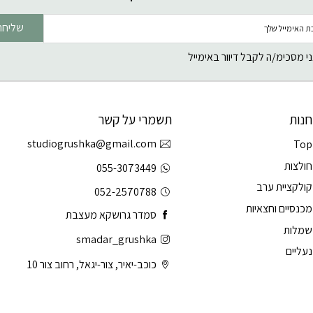
שליחה
י מסכימ/ה לקבל דיוור באימייל
חנות
תשמרי על קשר
studiogrushka@gmail.com
Top
חולצות
055-3073449
קולקציית ערב
052-2570788
מכנסיים וחצאיות
סמדר גרושקא מעצבת
שמלות
smadar_grushka
נעליים
כוכב-יאיר, צור-יגאל, רחוב צור 10