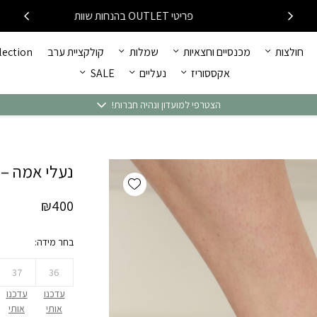
כמות נעלי אמה - קוד 2413
פריטי OUTLET בהנחות שוות
חולצות
מכנסיים וחצאיות
שמלות
קולקציית ערב
llection
אקססוריז
נעליים
SALE
הצטרפי למועדון ונהיה חברות!
נעלי אמה – קוד
Add wishlist
₪
400
בחר מידה
37
36
עדכנו
עדכנו
אותי
אותי