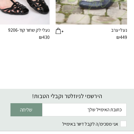
נעלי ערב
נעלי לק שחור קוד-9206
₪
430
₪
449
הירשמי לניוזלטר וקבלי הטבות!
דוא׳׳ל
שליחה
אני מסכימ/ה לקבל דיוור באימייל