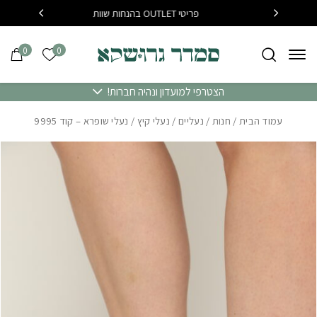
בחזרה למעלה
Skip to Content
פריטי OUTLET בהנחות שוות
בקנייה מעל 400 שח משלוח 
0
0
הרשימה של
הצטרפי למועדון ונהיה חברות!
עמוד הבית
/
חנות
/
נעליים
/
נעלי קיץ
/ נעלי שופרא – קוד 9995