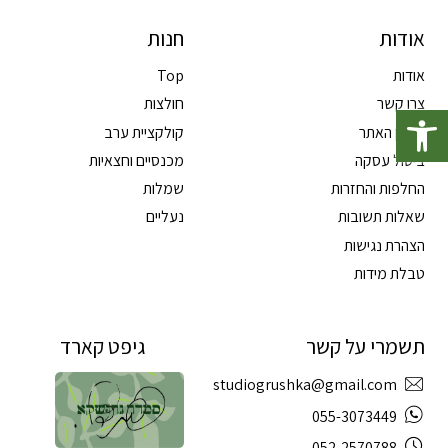
אודות
חנות
אודות
Top
פתח סרגל נגישות
צרו קשר
חולצות
תקנון האתר
קולקציית ערב
ביטול עסקה
מכנסיים וחצאיות
החלפות והחזרות
שמלות
שאלות תשובות
נעליים
הצהרת נגישות
טבלת מידות
תשמרי על קשר
גיפט קארד
studiogrushka@gmail.com
055-3073449
052-2570788