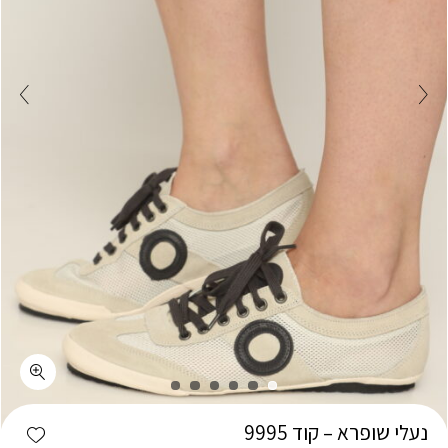
כמות נעלי שופרא - קוד 9995
shlist
נעלי שופרא – קוד 9995