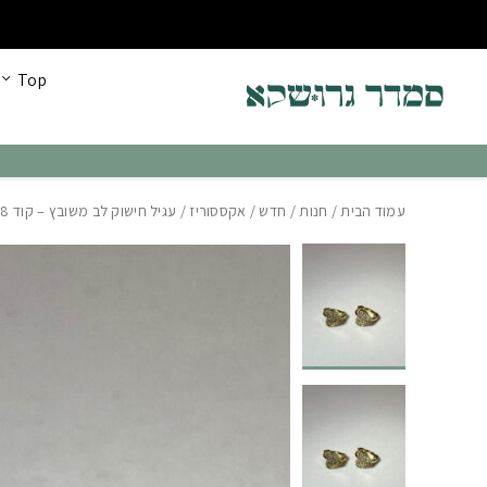
בחזרה למעלה
Skip to Content
כל הקולקציה החדשה עכשיו ב30% הנחה!
Top
עמוד הבית
/
חנות
/
חדש
/
אקססוריז
/ עגיל חישוק לב משובץ – קוד 5568