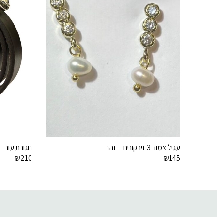
עגיל צמוד 3 זירקונים – זהב
חגורת עור – קוד
₪
210
₪
145
דוא׳׳ל