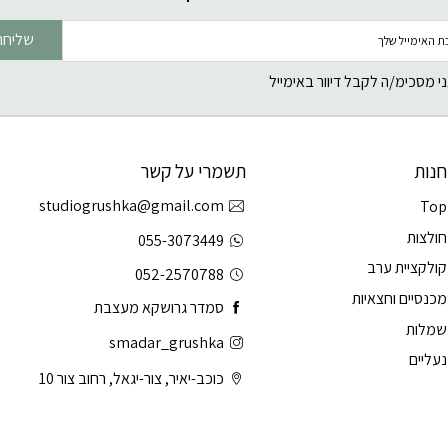
שליחה
י מסכימ/ה לקבל דיוור באימייל
חנות
תשמרי על קשר
studiogrushka@gmail.com
Top
חולצות
055-3073449
קולקציית ערב
052-2570788
מכנסיים וחצאיות
סמדר גרושקא מעצבת
שמלות
smadar_grushka
נעליים
כוכב-יאיר, צור-יגאל, רחוב צור 10