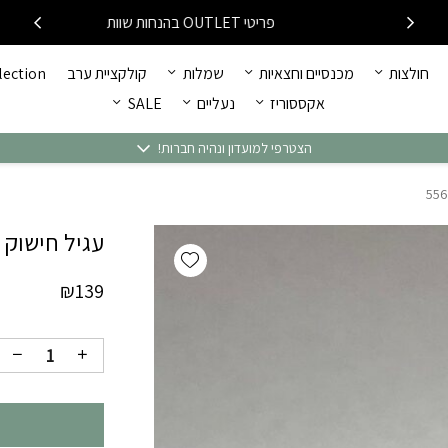
כמות עגיל חישוק לב משובץ 
פריטי OUTLET בהנחות שוות
חולצות
מכנסיים וחצאיות
שמלות
קולקציית ערב
llection
אקססוריז
נעליים
SALE
הצטרפי למועדון ונהיה חברות!
עגיל חישוק לב
Add wishlist
₪
139