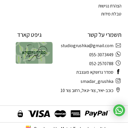
הצהרת נגישות
טבלת מידות
תשמרי על קשר
גיפט קארד
studiogrushka@gmail.com
055-3073449
052-2570788
סמדר גרושקא מעצבת
smadar_grushka
כוכב-יאיר, צור-יגאל, רחוב צור 10