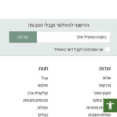
הירשמי לניוזלטר וקבלי הטבות!
דוא׳׳ל
שליחה
אני מסכימ/ה לקבל דיוור באימייל
אודות
חנות
אודות
Top
צרו קשר
חולצות
תקנון האתר
קולקציית ערב
פתח סרגל נגישות
ביטול עסקה
מכנסיים וחצאיות
החלפות והחזרות
שמלות
שאלות תשובות
נעליים