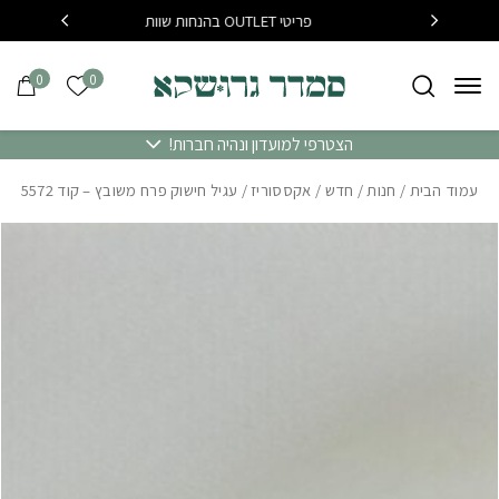
בחזרה למעלה
Skip to Content
פריטי OUTLET בהנחות שוות
בקנייה מעל 400 שח משלו
0
0
הרשימה של
הצטרפי למועדון ונהיה חברות!
עמוד הבית
/
חנות
/
חדש
/
אקססוריז
/ עגיל חישוק פרח משובץ – קוד 5572