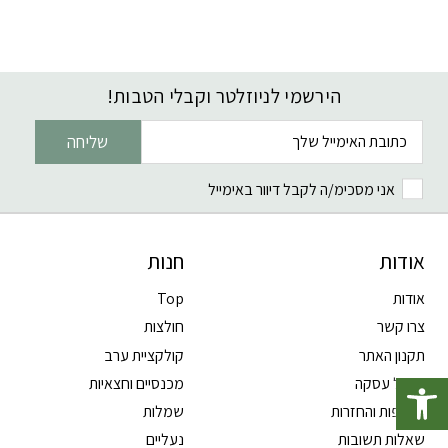
הירשמי לניוזלטר וקבלי הטבות!
דוא׳׳ל
שליחה
אני מסכימ/ה לקבל דיוור באימייל
אודות
חנות
אודות
Top
צרו קשר
חולצות
תקנון האתר
קולקציית ערב
פתח סרגל נגישות
ביטול עסקה
מכנסיים וחצאיות
החלפות והחזרות
שמלות
שאלות תשובות
נעליים