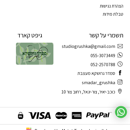
הצהרת נגישות
טבלת מידות
תשמרי על קשר
גיפט קארד
studiogrushka@gmail.com
055-3073449
052-2570788
סמדר גרושקא מעצבת
smadar_grushka
כוכב-יאיר, צור-יגאל, רחוב צור 10