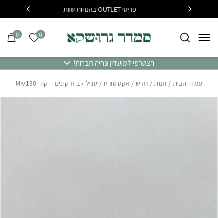
בחזרה למעלה
Skip to Content
פריטי OUTLET בהנחות שוות
בקנייה מעל 400 שח משלוח
0
0
הרשימה של
הצטרפי למועדון ונהיה חברות!
עמוד הבית
/
חנות
/
חדש
/
אקססוריז
/ עגיל לב זרקונים – קוד Miv130