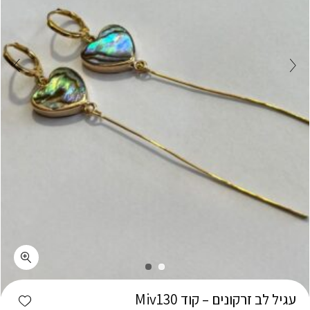
כמות עגיל לב זרקונים - קוד Miv130
shlist
עגיל לב זרקונים – קוד Miv130