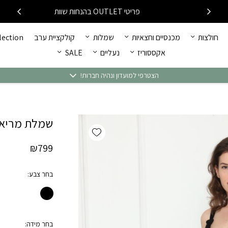
כמות שמלת מריאן - קוד 78
פריטי OUTLET בהנחות שוות
חולצות
מכנסיים וחצאיות
שמלות
קולקציית ערב
llection
אקססוריז
נעליים
SALE
הצטרפי למועדון ונהיה חברות!
שמלת מריאן – 
Add wishlist
₪
799
בחר צבע
בחר מידה