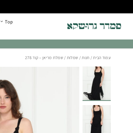
בחזרה למעלה
Skip to Content
כל הקולקציה החדשה עכשיו ב30% הנחה!
Top
עמוד הבית
/
חנות
/
שמלות
/ שמלת מריאן – קוד 278