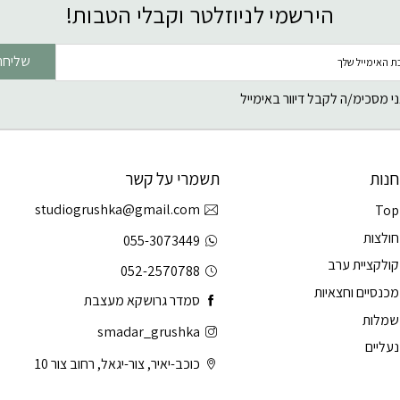
הירשמי לניוזלטר וקבלי הטבות!
שליחה
י מסכימ/ה לקבל דיוור באימייל
חנות
תשמרי על קשר
studiogrushka@gmail.com
Top
חולצות
055-3073449
קולקציית ערב
052-2570788
מכנסיים וחצאיות
סמדר גרושקא מעצבת
שמלות
smadar_grushka
נעליים
כוכב-יאיר, צור-יגאל, רחוב צור 10