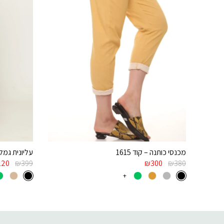
מכנסי כותנה – קוד 1615
עליונית גמלא 
120
₪
399
₪
300
₪
380
+