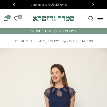
בחזרה למעלה
Skip to Content
פריטי OUTLET בהנחות שוות
בקנייה מעל 400 שח משלוח 
0
0
הרשימה של
הצטרפי למועדון ונהיה חברות!
עמוד הבית
/
חנות
/
קולקציית ערב
/ שמלת פיונה שרוול קצר