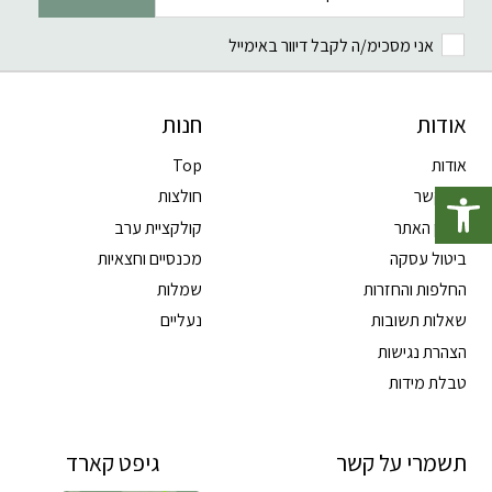
אני מסכימ/ה לקבל דיוור באימייל
אודות
חנות
אודות
Top
פתח סרגל נגישות
צרו קשר
חולצות
תקנון האתר
קולקציית ערב
ביטול עסקה
מכנסיים וחצאיות
החלפות והחזרות
שמלות
שאלות תשובות
נעליים
הצהרת נגישות
טבלת מידות
תשמרי על קשר
גיפט קארד