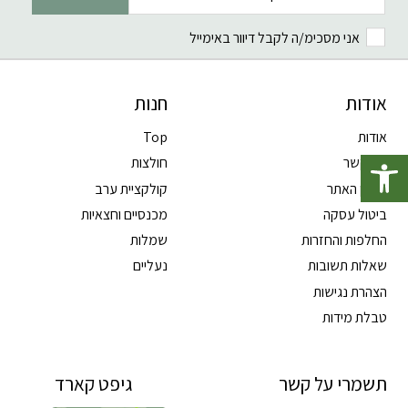
אני מסכימ/ה לקבל דיוור באימייל
אודות
חנות
אודות
Top
פתח סרגל נגישות
צרו קשר
חולצות
תקנון האתר
קולקציית ערב
ביטול עסקה
מכנסיים וחצאיות
החלפות והחזרות
שמלות
שאלות תשובות
נעליים
הצהרת נגישות
טבלת מידות
תשמרי על קשר
גיפט קארד