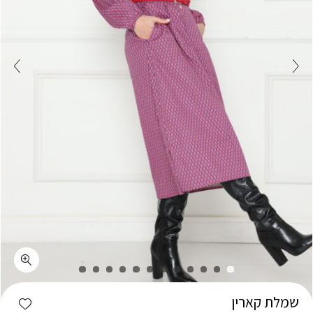
כמות שמלת קארין
shlist
שמלת קארין