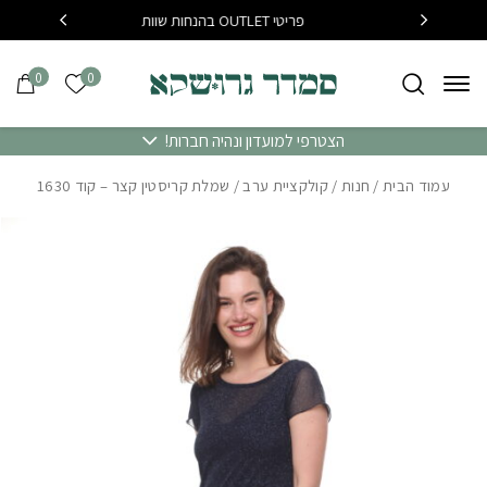
בחזרה למעלה
Skip to Content
פריטי OUTLET בהנחות שוות
בקנייה מעל 400 שח משלוח 
0
0
הרשימה של
הצטרפי למועדון ונהיה חברות!
עמוד הבית
/
חנות
/
קולקציית ערב
/ שמלת קריסטין קצר – קוד 1630