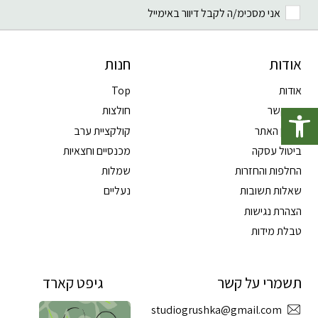
אני מסכימ/ה לקבל דיוור באימייל
אודות
חנות
אודות
Top
פתח סרגל נגישות
צרו קשר
חולצות
תקנון האתר
קולקציית ערב
ביטול עסקה
מכנסיים וחצאיות
החלפות והחזרות
שמלות
שאלות תשובות
נעליים
הצהרת נגישות
טבלת מידות
תשמרי על קשר
גיפט קארד
studiogrushka@gmail.com