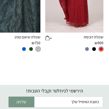
שמלת דוכסית
שמלת שזאם טפט
₪
750
₪
900
הירשמי לניוזלטר וקבלי הטבות!
דוא׳׳ל
שליחה