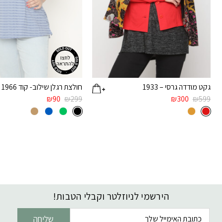
גקט מודדה גרסי – 1933
חולצת רגלן שילוב- קוד 1966
₪
90
₪
299
₪
300
₪
599
הירשמי לניוזלטר וקבלי הטבות!
דוא׳׳ל
שליחה