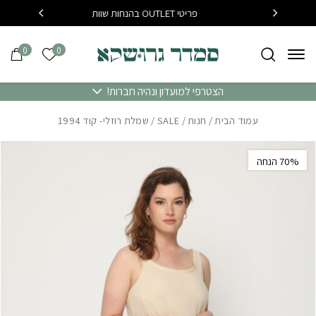
בחזרה למעלה
Skip to Content
פריטי OUTLET בהנחות שוות
בקנייה מעל 400 שח משלוח
0
0
הרשימה של
הצטרפי למועדון ונהיה חברות!
עמוד הבית
/
חנות
/
SALE
/ שמלת רוזלי- קוד 1994
‫70% הנחה