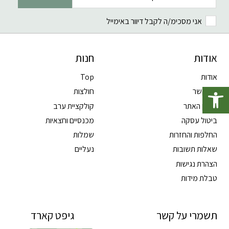
אני מסכימ/ה לקבל דיוור באימייל
אודות
חנות
אודות
Top
פתח סרגל נגישות
צרו קשר
חולצות
תקנון האתר
קולקציית ערב
ביטול עסקה
מכנסיים וחצאיות
החלפות והחזרות
שמלות
שאלות תשובות
נעליים
הצהרת נגישות
טבלת מידות
תשמרי על קשר
גיפט קארד