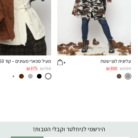
עליונית לוצי שטח
מעיל ספארי מעוינים – קוד 1960
₪
375
₪
750
₪
300
₪
599
+
הירשמי לניוזלטר וקבלי הטבות!
דוא׳׳ל