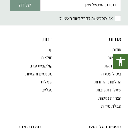
שליחה
אני מסכימ/ה לקבל דיוור באימייל
אודות
חנות
אודות
Top
פתח סרגל נגישות
צרו קשר
חולצות
תקנון האתר
קולקציית ערב
ביטול עסקה
מכנסיים וחצאיות
החלפות והחזרות
שמלות
שאלות תשובות
נעליים
הצהרת נגישות
טבלת מידות
תשמרי על קשר
גיפט קארד