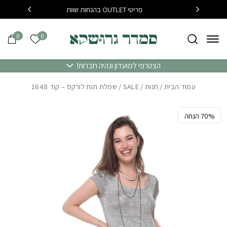
בחזרה למעלה
Skip to Content
פריטי OUTLET בהנחות שוות
בקנייה מעל 400 שח משלוח
0
0
הרשימה של
הצטרפי למועדון ונהיה חברות!
עמוד הבית
/
חנות
/
SALE
/ שמלת תות לורקס – קוד 1648
‫70% הנחה