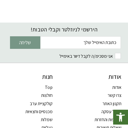
הירשמי לניוזלטר וקבלי הטבות!
דוא׳׳ל
שליחה
אני מסכימ/ה לקבל דיוור באימייל
אודות
חנות
אודות
Top
צרו קשר
חולצות
תקנון האתר
קולקציית ערב
פתח סרגל נגישות
ביטול עסקה
מכנסיים וחצאיות
החלפות והחזרות
שמלות
שאלות תשובות
נעליים