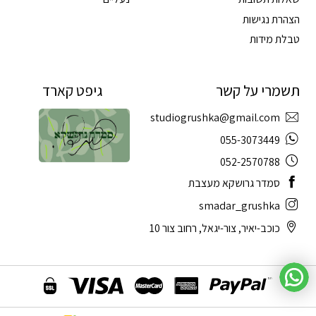
הצהרת נגישות
טבלת מידות
תשמרי על קשר
גיפט קארד
studiogrushka@gmail.com
055-3073449
052-2570788
סמדר גרושקא מעצבת
smadar_grushka
כוכב-יאיר, צור-יגאל, רחוב צור 10