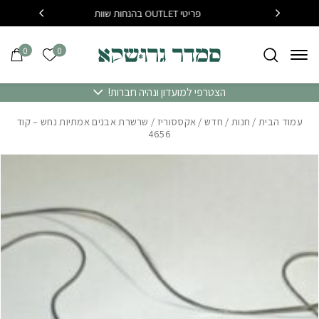
בחזרה למעלה
Skip to Content
פריטי OUTLET בהנחות שוות
בקנייה מעל 400 שח משלוח
0
0
הרשימה של
הצטרפי למועדון ונהיה חברות!
עמוד הבית
/
חנות
/
חדש
/
אקססוריז
/ שרשרת אבנים אמתיות נחש – קוד
4656