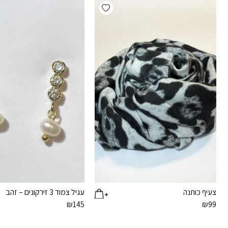
Add wishlist
צעיף כותנה
עגיל צמוד 3 זירקונים – זהב
₪
145
₪
99