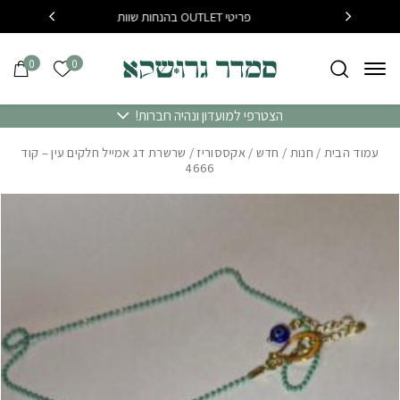
בחזרה למעלה
Skip to Content
פריטי OUTLET בהנחות שוות
בקנייה מעל 400 שח משלוח 
0
0
הרשימה של
הצטרפי למועדון ונהיה חברות!
עמוד הבית
/
חנות
/
חדש
/
אקססוריז
/ שרשרת דג אמייל חלקים עין – קוד
4666