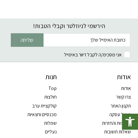
הירשמי לניוזלטר וקבלי הטבות!
דוא׳׳ל
שליחה
אני מסכימ/ה לקבל דיוור באימייל
אודות
חנות
אודות
Top
צרו קשר
חולצות
תקנון האתר
קולקציית ערב
פתח סרגל נגישות
ביטול עסקה
מכנסיים וחצאיות
החלפות והחזרות
שמלות
שאלות תשובות
נעליים