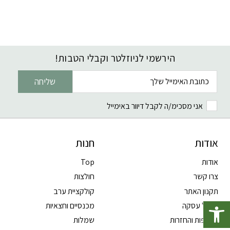
הירשמי לניוזלטר וקבלי הטבות!
דוא׳׳ל
שליחה
אני מסכימ/ה לקבל דיוור באימייל
אודות
חנות
אודות
Top
צרו קשר
חולצות
תקנון האתר
קולקציית ערב
פתח סרגל נגישות
ביטול עסקה
מכנסיים וחצאיות
החלפות והחזרות
שמלות