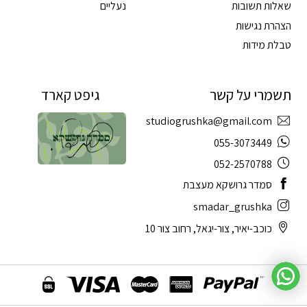
שאלות תשובות
נעליים
הצהרת נגישות
טבלת מידות
תשמרי על קשר
גיפט קארד
studiogrushka@gmail.com
055-3073449
052-2570788
סמדר גרושקא מעצבת
smadar_grushka
כוכב-יאיר, צור-יגאל, רחוב צור 10