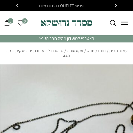
בחזרה למעלה
Skip to Content
פריטי OUTLET בהנחות שוות
בקנייה מעל 400 שח משלוח
0
0
הרשימה של
הצטרפי למועדון ונהיה חברות!
עמוד הבית
/
חנות
/
חדש
/
אקססוריז
/ שרשרת לב עבודת יד דיסקית – קוד
440