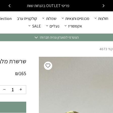
כמות שרשרת מלבן קריסטל 
פריטי OUTLET בהנחות שוות
חולצות
מכנסיים וחצאיות
שמלות
קולקציית ערב
llection
אקססוריז
נעליים
SALE
הצטרפי למועדון ונהיה חברות!
4673
שרשרת מלבן ק
Add wishlist
₪
165