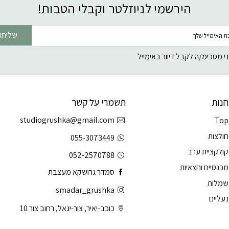
הירשמי לניוזלטר וקבלי הטבות!
שליחה
י מסכימ/ה לקבל דיוור באימייל
חנות
תשמרי על קשר
studiogrushka@gmail.com
Top
חולצות
055-3073449
קולקציית ערב
052-2570788
מכנסיים וחצאיות
סמדר גרושקא מעצבת
שמלות
smadar_grushka
נעליים
כוכב-יאיר, צור-יגאל, רחוב צור 10