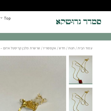
בחזרה למעלה
Skip to Content
כל הקולקציה החדשה עכשיו ב30% הנחה!
Top
עמוד הבית
/
חנות
/
חדש
/
אקססוריז
/ שרשרת מלבן קריסטל אדום – קוד 