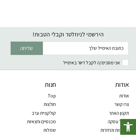
הירשמי לניוזלטר וקבלי הטבות!
דוא׳׳ל
שליחה
אני מסכימ/ה לקבל דיוור באימייל
אודות
חנות
אודות
Top
צרו קשר
חולצות
תקנון האתר
קולקציית ערב
פתח סרגל נגישות
ביטול עסקה
מכנסיים וחצאיות
החלפות והחזרות
שמלות