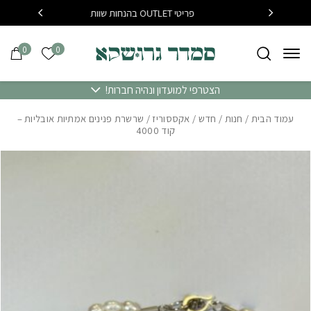
בחזרה למעלה
Skip to Content
פריטי OUTLET בהנחות שוות
בקנייה מעל 400 שח משלו
0
0
הרשימה של
הצטרפי למועדון ונהיה חברות!
עמוד הבית
/
חנות
/
חדש
/
אקססוריז
/ שרשרת פנינים אמתיות אובליות –
קוד 4000