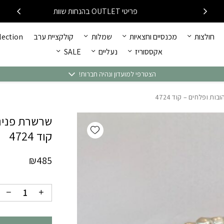
כמות שרשרת פנינים שילוב
פריטי OUTLET בהנחות שוות
חולצות
מכנסיים וחצאיות
שמלות
קולקציית ערב
llection
אקססוריז
נעליים
SALE
הצטרפי למועדון ונהיה חברות!
ת ופלחים – קוד 4724
שרשרת פניני
Add wishlist
קוד 4724
₪
485