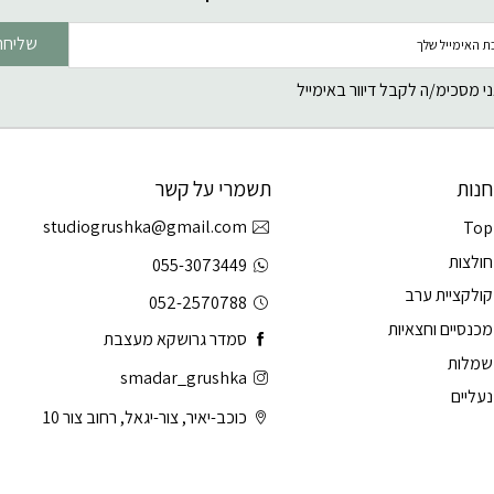
שליחה
י מסכימ/ה לקבל דיוור באימייל
חנות
תשמרי על קשר
studiogrushka@gmail.com
Top
חולצות
055-3073449
קולקציית ערב
052-2570788
מכנסיים וחצאיות
סמדר גרושקא מעצבת
שמלות
smadar_grushka
נעליים
כוכב-יאיר, צור-יגאל, רחוב צור 10