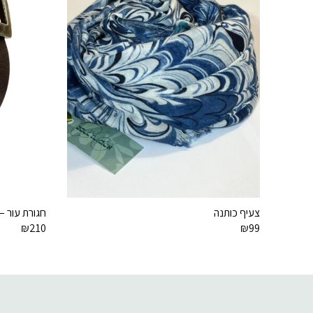
צעיף כותנה
חגורת עור – קוד
₪
210
₪
99
דוא׳׳ל