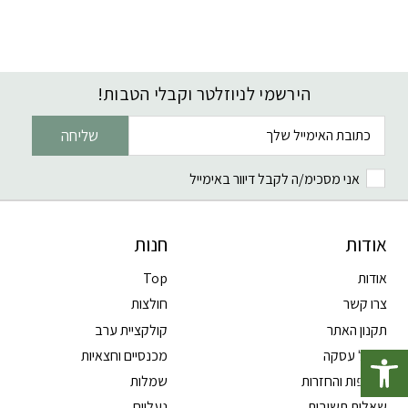
הירשמי לניוזלטר וקבלי הטבות!
דוא׳׳ל
שליחה
אני מסכימ/ה לקבל דיוור באימייל
אודות
חנות
אודות
Top
צרו קשר
חולצות
תקנון האתר
קולקציית ערב
פתח סרגל נגישות
ביטול עסקה
מכנסיים וחצאיות
החלפות והחזרות
שמלות
שאלות תשובות
נעליים