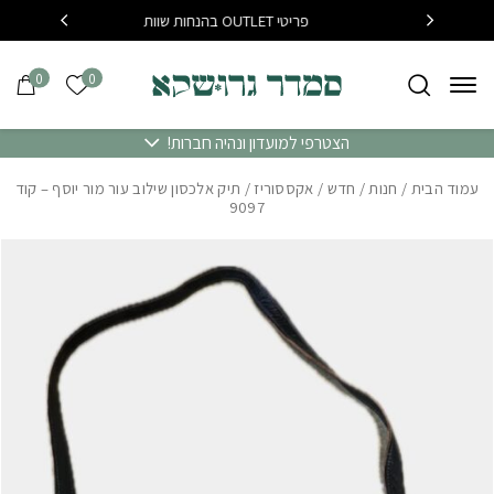
בחזרה למעלה
Skip to Content
פריטי OUTLET בהנחות שוות
בקנייה מעל 400 שח משלו
0
0
הרשימה של
הצטרפי למועדון ונהיה חברות!
עמוד הבית
/
חנות
/
חדש
/
אקססוריז
/ תיק אלכסון שילוב עור מור יוסף – קוד
9097