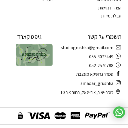
הצהרת נגישות
טבלת מידות
תשמרי על קשר
גיפט קארד
studiogrushka@gmail.com
055-3073449
052-2570788
סמדר גרושקא מעצבת
smadar_grushka
כוכב-יאיר, צור-יגאל, רחוב צור 10