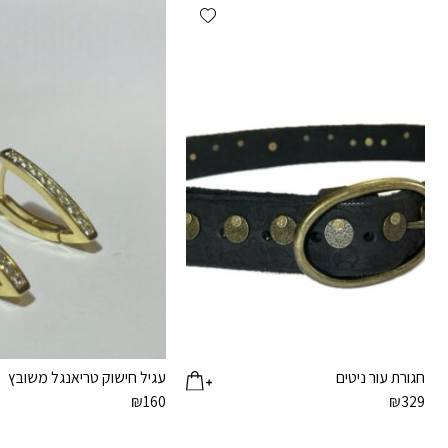
Add wishlist
חגורת עור ניטים
עגיל חישוק טריאנגל משובץ
₪
160
₪
329