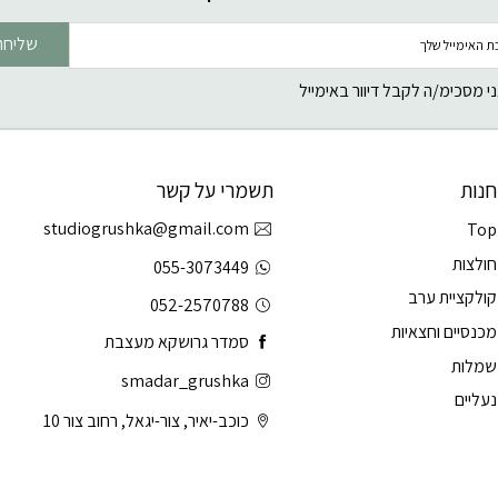
שליחה
י מסכימ/ה לקבל דיוור באימייל
חנות
תשמרי על קשר
studiogrushka@gmail.com
Top
חולצות
055-3073449
קולקציית ערב
052-2570788
מכנסיים וחצאיות
סמדר גרושקא מעצבת
שמלות
smadar_grushka
נעליים
כוכב-יאיר, צור-יגאל, רחוב צור 10