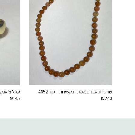
שרשרת אבנים אמתיות קשירות – קוד 4652
עגיל צ’אנקי א
₪
145
₪
240
דוא׳׳ל