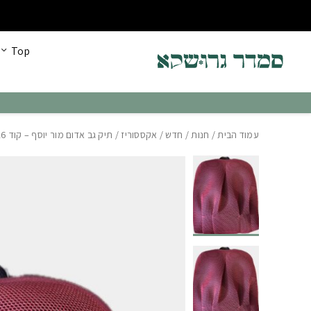
בחזרה למעלה
Skip to Content
כל הקולקציה החדשה עכשיו ב30% הנחה!
Top
עמוד הבית
/
חנות
/
חדש
/
אקססוריז
/ תיק גב אדום מור יוסף – קוד 9226