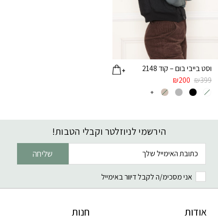
וסט בייבי בום – קוד 2148
₪
200
₪
399
+
הירשמי לניוזלטר וקבלי הטבות!
דוא׳׳ל
שליחה
אני מסכימ/ה לקבל דיוור באימייל
אודות
חנות