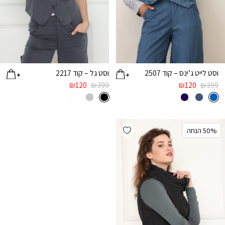
וסט לייט ג’ינס – קוד 2507
וסט גל – קוד 2217
₪
120
₪
399
₪
120
₪
399
Add wishlist
‫50% הנחה