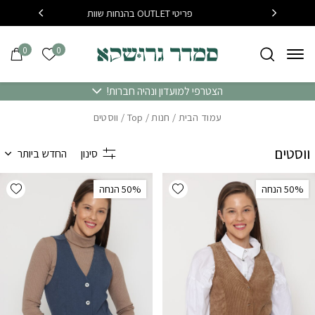
בחזרה למעלה
Skip to Content
פריטי OUTLET בהנחות שוות
בקנייה מעל 400 שח משל
0
0
הרשימה של
הצטרפי למועדון ונהיה חברות!
עמוד הבית
/
חנות
/
Top
/ ווסטים
ווסטים
סינון
החדש ביותר
list
Add wishlist
‫50% הנחה
‫50% הנחה