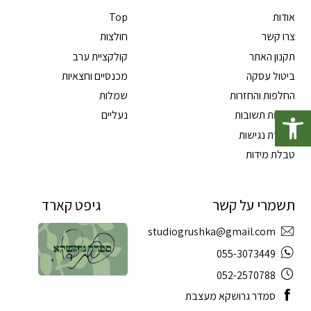
אודות
Top
צרו קשר
חולצות
תקנון האתר
קולקציית ערב
ביטול עסקה
מכנסיים וחצאיות
החלפות והחזרות
שמלות
פתח סרגל נגישות
שאלות תשובות
נעליים
הצהרת נגישות
טבלת מידות
תשמרי על קשר
גיפט קארד
studiogrushka@gmail.com
055-3073449
052-2570788
סמדר גרושקא מעצבת